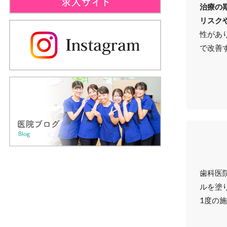
治療の
リスク
性があ
で改善
歯科医
ルを塗
1度の