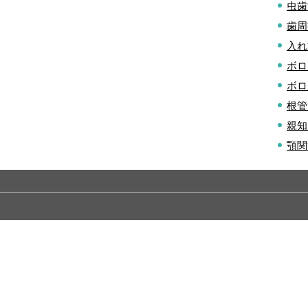
虫歯
歯周
入れ
ボロ
ボロ
根管
親知
顎関