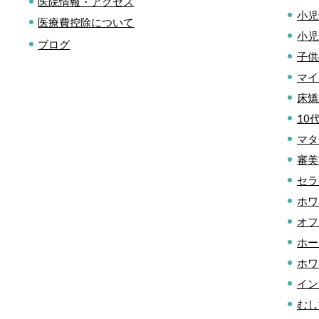
医院情報・アクセス
小児
医療費控除について
小児
ブログ
子供
マイ
床矯
10
マタ
審美
セラ
ホワ
オフ
ホー
ホワ
イン
むし