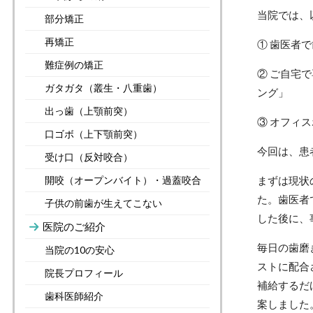
当院では、
部分矯正
再矯正
①
歯医者で
難症例の矯正
②
ご自宅で
ガタガタ（叢生・八重歯）
ング」
出っ歯（上顎前突）
③
オフィス
口ゴボ（上下顎前突）
今回は、患
受け口（反対咬合）
まずは現状
開咬（オープンバイト）・過蓋咬合
た。歯医者
子供の前歯が生えてこない
した後に、
医院のご紹介
毎日の歯磨
当院の10の安心
ストに配合
院長プロフィール
補給するだ
歯科医師紹介
案しました