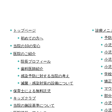
トップページ
診療メニ
予防
初めての方へ
小児
当院の10の安心
小児
医院のご紹介
小児
院長プロフィール
小児
歯科医師紹介
学校
感染予防に対する当院の考え
矯正
滅菌・感染対策の設備について
マウ
保育士による無料託児
部分
キッズクラブ
小児
当院の施設基準について
小児