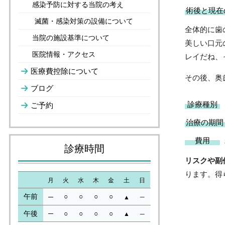
感染予防に対する当院の考え
術後と現在
滅菌・感染対策の設備について
全体的に歯
当院の施設基準について
美しい口元
医院情報・アクセス
レイだね、
医療費控除について
その後、奥
ブログ
診療種別
ご予約
治療の期間
​費用
診療時間
リスクや副
ります。得
月
火
水
木
金
土
日
午前
○
○
○
○
─
─
▲
午後
─
○
○
○
○
▲
─