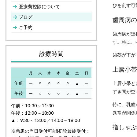
びを乱す可
医療費控除について
ブログ
歯周病の
ご予約
歯周病が進
す。特に、
診療時間
歯茎が下が
上唇小帯
月
火
水
木
金
土
日
午前
○
○
○
○
上唇小帯と
─
─
▲
すき間が空
午後
─
○
○
○
○
▲
─
特に、乳歯
午前：10:30～11:30
異常が関係
午後：12:00～18:00
▲：9:30～13:00／14:00～18:00
指しゃぶ
※急患の当日受付可能(初診最終受付：