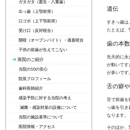
ガタガタ（叢生・八重歯）
遺伝
出っ歯（上顎前突）
口ゴボ（上下顎前突）
すきっ歯は
たとえば、
受け口（反対咬合）
開咬（オープンバイト）・過蓋咬合
歯の本数
子供の前歯が生えてこない
先天的に永
医院のご紹介
が動いてす
当院の10の安心
が多いです
院長プロフィール
舌の癖や
歯科医師紹介
感染予防に対する当院の考え
舌で前歯を
っ歯を引き
滅菌・感染対策の設備について
なります。
当院の施設基準について
医院情報・アクセス
そのほか、