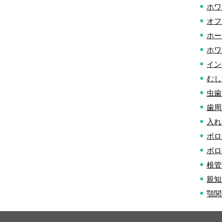
ホワ
オフ
ホー
ホワ
イン
むし
虫歯
歯周
入れ
ボロ
ボロ
根管
親知
顎関