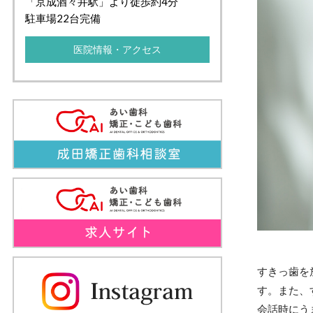
「京成酒々井駅」より徒歩約4分
駐車場22台完備
医院情報・アクセス
すきっ歯を
す。また、
会話時にう