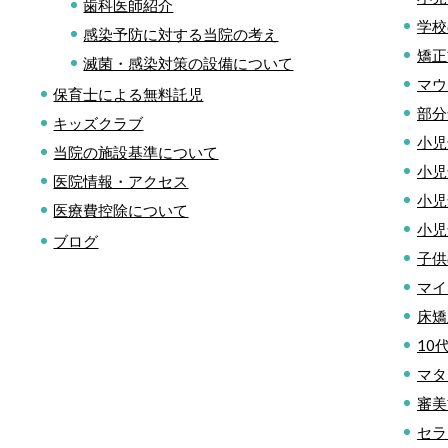
歯科医師紹介
学校
感染予防に対する当院の考え
矯正
滅菌・感染対策の設備について
マウ
保育士による無料託児
部分
キッズクラブ
小児
当院の施設基準について
小児
医院情報・アクセス
小児
医療費控除について
小児
ブログ
子供
マイ
床矯
10
マタ
審美
セラ