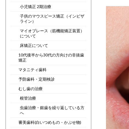
小児矯正 2期治療
子供のマウスピース矯正（インビザ
ライン）
マイオブレース（筋機能矯正装置）
について
床矯正について
10代後半から30代の方向けの非抜歯
矯正
マタニティ歯科
予防歯科・定期検診
むし歯の治療
根管治療
虫歯治療・銀歯を繰り返している方
へ
審美歯科(白いつめもの・かぶせ物)